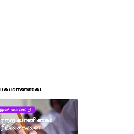
ரபலமானவை
இலங்கை செய்தி
ீரற்ற வானிலை:
பரீட்சைகளை