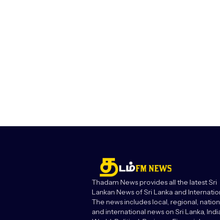
Thadam News provides all the latest Sri
Lankan News of Sri Lanka and Internatio
The news includes local, regional, nation
and international news on Sri Lanka, India