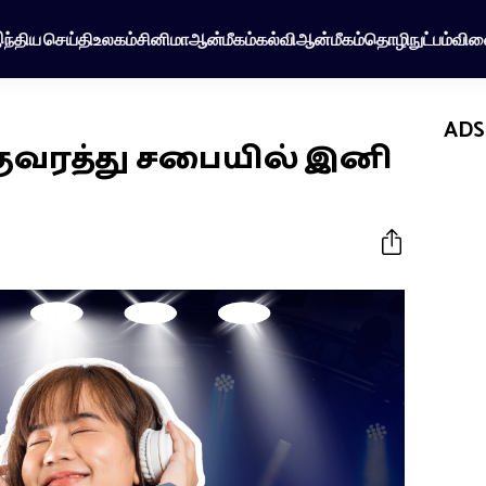
ந்திய செய்தி
உலகம்
சினிமா
ஆன்மீகம்
கல்வி
ஆன்மீகம்
தொழிநுட்பம்
விள
ADS
ுவரத்து சபையில் இனி