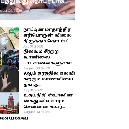
டத்துவது தொடர்பாக
டுக்கப்பட்டுள்ள
gust 05, 2026
ுக்கிய தீர்மானம்!
நாட்டின் மாதாந்திர
எரிபொருள் விலை
திருத்தம் தொடர்பில்
இன்று
July 31, 2026
நிலவும் சீரற்ற
வெளியாகவுள்ள
வானிலை –
அறிவிப்பு!
பாடசாலைகளுக்கா
ன விடுமுறை
August 03, 2026
9ஆம் தரத்தில் கல்வி
தொடர்பில்
கற்கும் மாணவியை
வௌியான தகவல்!
தகாத
செயற்பாட்டுக்கு
July 31, 2026
உதயநிதி ஸ்டாலின்
உட்படுத்திய சக
கைது விவகாரம்:
மாணவர்கள்!
சென்னை உயர்
நீதிமன்றம்
August 04, 2026
னையவை
பிறப்பித்த அதிரடி
உத்தரவு!