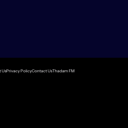
 Us
Privacy Policy
Contact Us
Thadam FM