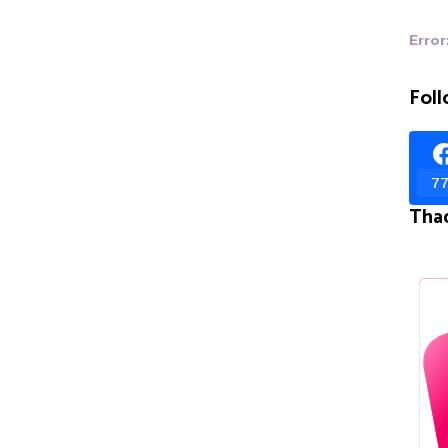
Error
Foll
77
Tha