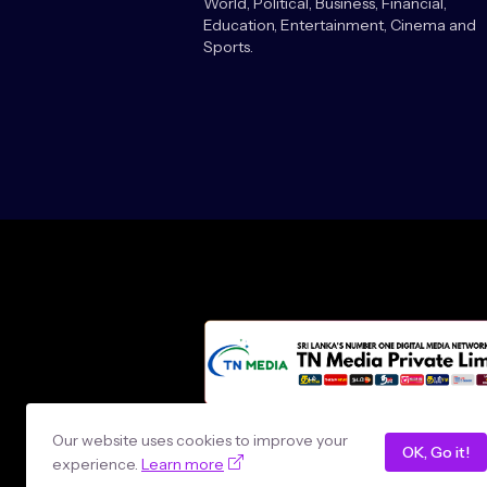
World, Political, Business, Financial,
Education, Entertainment, Cinema and
Sports.
Design by -
loncey tech
Our website uses cookies to improve your
OK, Go it!
experience.
Learn more