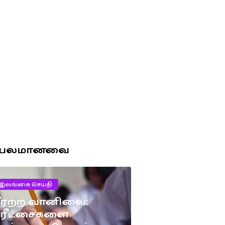
ரபலமானவை
இலங்கை செய்தி
ீரற்ற வானிலை:
பரீட்சைகளை