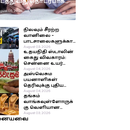
டத்துவது தொடர்பாக
டுக்கப்பட்டுள்ள
gust 05, 2026
ுக்கிய தீர்மானம்!
நிலவும் சீரற்ற
வானிலை –
பாடசாலைகளுக்கா
ன விடுமுறை
August 03, 2026
உதயநிதி ஸ்டாலின்
தொடர்பில்
கைது விவகாரம்:
வௌியான தகவல்!
சென்னை உயர்
நீதிமன்றம்
August 04, 2026
அஸ்வெசும
பிறப்பித்த அதிரடி
பயனாளிகள்
உத்தரவு!
தெரிவுக்கு புதிய
முறை: சமூக-
August 04, 2026
தங்கம்
பொருளாதார
வாங்கவுள்ளோருக்
நிலைக்கு
கு வெளியான
முன்னுரிமை!
மகிழ்ச்சி தகவல்!
August 03, 2026
னையவை