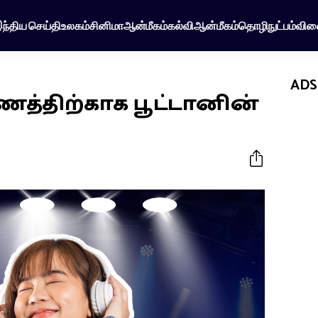
ந்திய செய்தி
உலகம்
சினிமா
ஆன்மீகம்
கல்வி
ஆன்மீகம்
தொழிநுட்பம்
விள
ADS
த்திற்காக பூட்டானின்