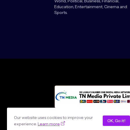
World, Political, Business, Financial,
Education, Entertainment, Cinema and
Sports.
Design by -
loncey tech
Our website uses cookies to improve your
OK, Go it!
experience.
Learn more