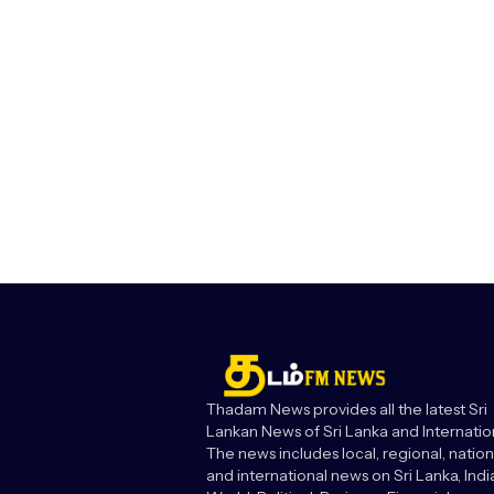
Thadam News provides all the latest Sri
Lankan News of Sri Lanka and Internatio
The news includes local, regional, nation
and international news on Sri Lanka, India