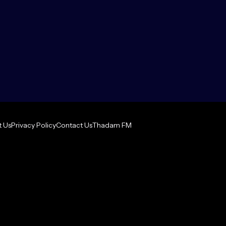
 Us
Privacy Policy
Contact Us
Thadam FM