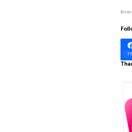
Error
Foll
77
Tha