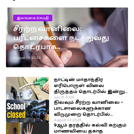
இலங்கை செய்தி
சீரற்ற வானிலை:
பரீட்சைகளை நடத்துவது
தொடர்பாக
எடுக்கப்பட்டுள்ள முக்கிய
August 05, 2026
தீர்மானம்!
நாட்டின் மாதாந்திர
எரிபொருள் விலை
திருத்தம் தொடர்பில் இன்று
வெளியாகவுள்ள அறிவிப்பு!
July 31, 2026
நிலவும் சீரற்ற வானிலை –
பாடசாலைகளுக்கான
விடுமுறை தொடர்பில்
வௌியான தகவல்!
August 03, 2026
9ஆம் தரத்தில் கல்வி கற்கும்
மாணவியை தகாத