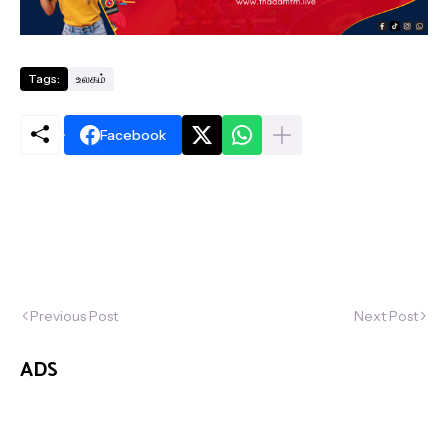
Tags:
உலகம்
Facebook
Previous Post
Next Post
ADS