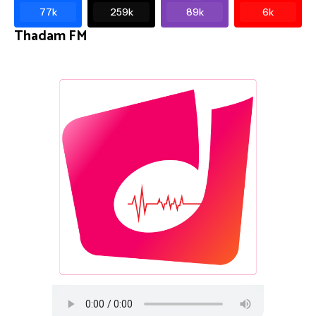
77k
259k
89k
6k
Thadam FM