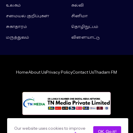
உலகம்
கல்வி
சமையல் குறிப்புகள்
சினிமா
சுகாதாரம்
தொழிநுட்பம்
மருத்துவம்
விளையாட்டு
Home
About Us
Privacy Policy
Contact Us
Thadam FM
Design by -
loncey tech
Our website uses cookies to improve
OK, Go it!