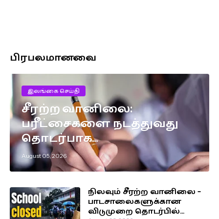
பிரபலமானவை
இலங்கை செய்தி
சீரற்ற வானிலை:
பரீட்சைகளை நடத்துவது
தொடர்பாக
எடுக்கப்பட்டுள்ள முக்கிய
August 05, 2026
தீர்மானம்!
நிலவும் சீரற்ற வானிலை –
பாடசாலைகளுக்கான
விடுமுறை தொடர்பில்