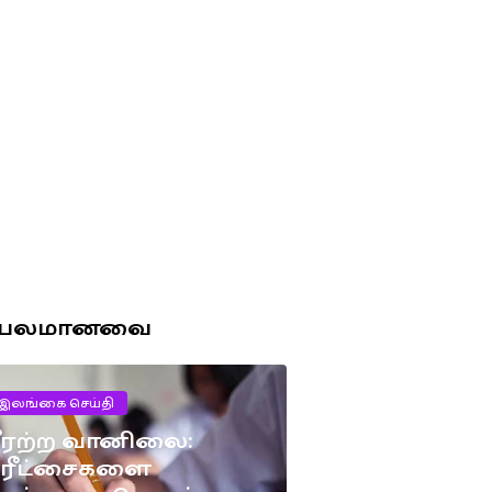
ரபலமானவை
இலங்கை செய்தி
ீரற்ற வானிலை:
பரீட்சைகளை