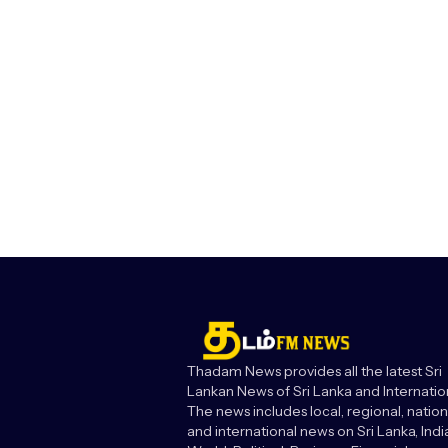
Thadam News provides all the latest Sri
Lankan News of Sri Lanka and Internatio
The news includes local, regional, nation
and international news on Sri Lanka, India