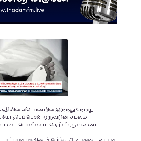
ியில் வீடொன்றில் இருந்து நேற்று
 வயோதிபப் பெண் ஒருவரின் சடலம்
்கொடை பொலிஸார் தெரிவித்துள்ளனர்.
ட, யட்டியன பகுதியைச் சேர்ந்த 71 வயதுடையவர் என