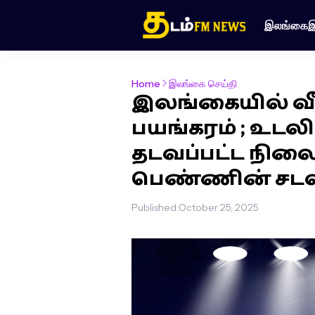
இலங்கை
இ
Home
இலங்கை செய்தி
இலங்கையில் வீ
பயங்கரம் ; உடல
தடவப்பட்ட நில
பெண்ணின் சடலம்
Published:
October 25, 2025