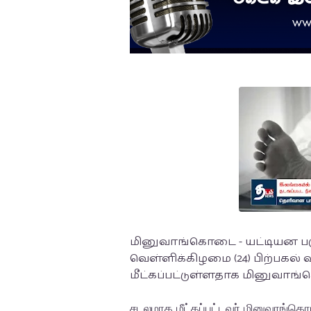
மினுவாங்கொடை - யட்டியன பகுத
வெள்ளிக்கிழமை (24) பிற்பகல்
மீட்கப்பட்டுள்ளதாக மினுவாங
சடலமாக மீட்கப்பட்டவர் மினுவாங்கொ