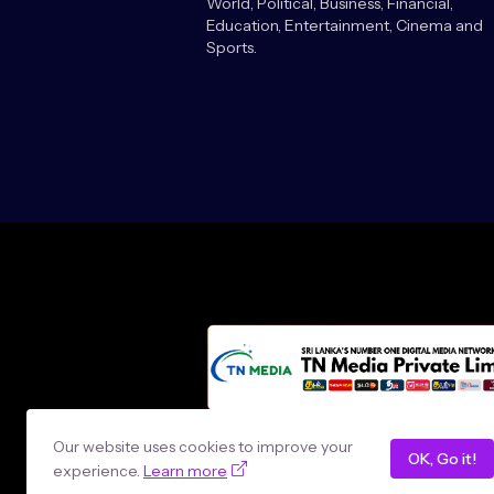
World, Political, Business, Financial,
Education, Entertainment, Cinema and
Sports.
Design by -
loncey tech
Our website uses cookies to improve your
OK, Go it!
experience.
Learn more