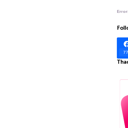
Error
Foll
77
Tha