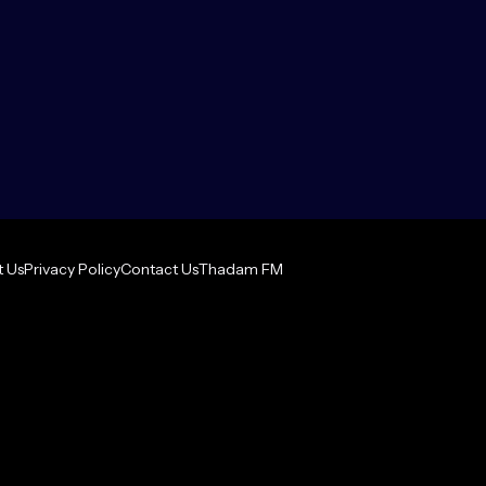
 Us
Privacy Policy
Contact Us
Thadam FM