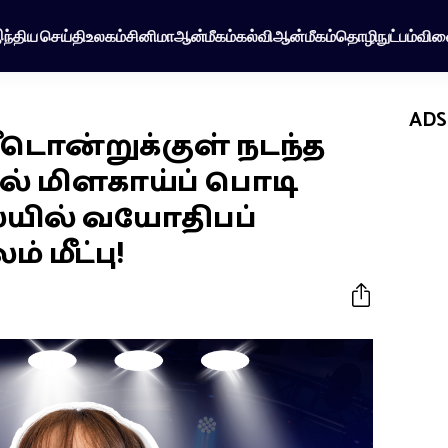
ந்திய செய்தி
உலகம்
சினிமா
ஆன்மீகம்
கல்வி
ஆன்மீகம்
தொழிநுட்பம்
விள
ADS
டொன்றுக்குள் நடந்த
ில் மிளகாய்ப் பொடி
ையில் வயோதிபப்
 மீட்பு!