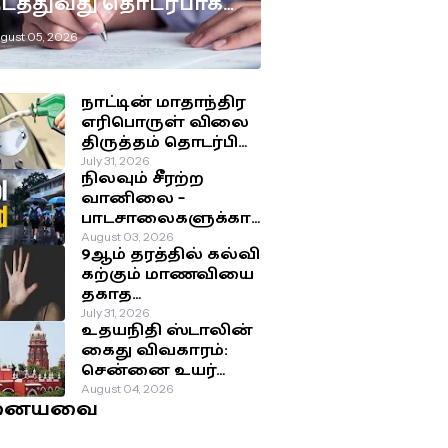
டத்துவது தொடர்பாக
டுக்கப்பட்டுள்ள
gust 05, 2026
ுக்கிய தீர்மானம்!
நாட்டின் மாதாந்திர
எரிபொருள் விலை
திருத்தம் தொடர்பில்
இன்று
July 31, 2026
நிலவும் சீரற்ற
வெளியாகவுள்ள
வானிலை –
அறிவிப்பு!
பாடசாலைகளுக்கா
ன விடுமுறை
August 03, 2026
9ஆம் தரத்தில் கல்வி
தொடர்பில்
கற்கும் மாணவியை
வௌியான தகவல்!
தகாத
செயற்பாட்டுக்கு
July 31, 2026
உதயநிதி ஸ்டாலின்
உட்படுத்திய சக
கைது விவகாரம்:
மாணவர்கள்!
சென்னை உயர்
நீதிமன்றம்
August 04, 2026
னையவை
பிறப்பித்த அதிரடி
உத்தரவு!