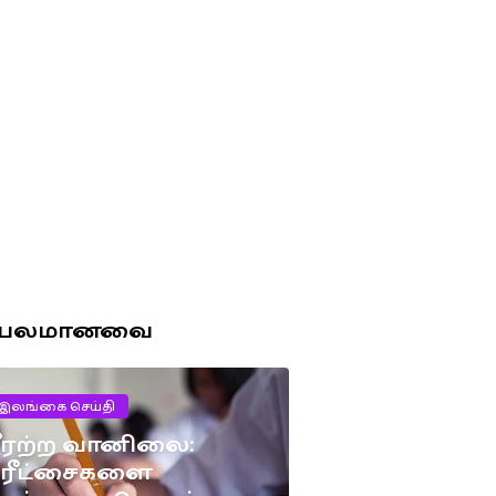
ரபலமானவை
இலங்கை செய்தி
ீரற்ற வானிலை:
பரீட்சைகளை