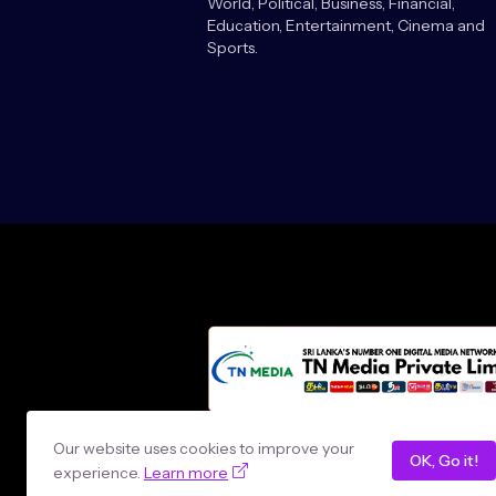
World, Political, Business, Financial,
Education, Entertainment, Cinema and
Sports.
Design by -
loncey tech
Our website uses cookies to improve your
OK, Go it!
experience.
Learn more