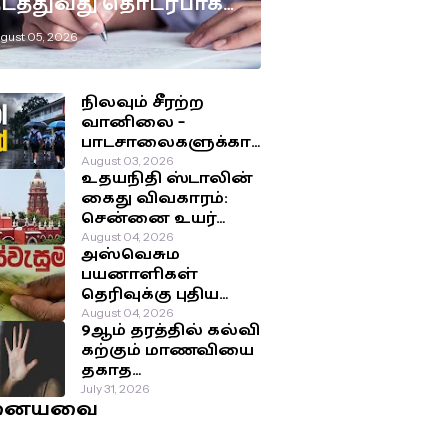
டத்துவது தொடர்பாக
டுக்கப்பட்டுள்ள
gust 05, 2026
ுக்கிய தீர்மானம்!
நிலவும் சீரற்ற
வானிலை –
பாடசாலைகளுக்கா
ன விடுமுறை
August 03, 2026
உதயநிதி ஸ்டாலின்
தொடர்பில்
கைது விவகாரம்:
வௌியான தகவல்!
சென்னை உயர்
நீதிமன்றம்
August 04, 2026
அஸ்வெசும
பிறப்பித்த அதிரடி
பயனாளிகள்
உத்தரவு!
தெரிவுக்கு புதிய
முறை: சமூக-
August 04, 2026
9ஆம் தரத்தில் கல்வி
பொருளாதார
கற்கும் மாணவியை
நிலைக்கு
தகாத
முன்னுரிமை!
செயற்பாட்டுக்கு
July 31, 2026
னையவை
உட்படுத்திய சக
மாணவர்கள்!