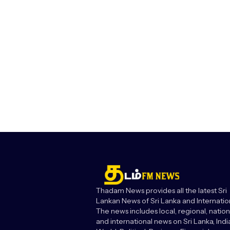
Thadam News provides all the latest Sri
Lankan News of Sri Lanka and Internatio
The news includes local, regional, nation
and international news on Sri Lanka, India