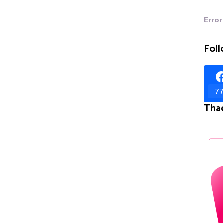
Error
Foll
77
Tha