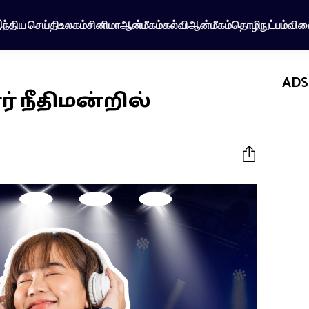
ந்திய செய்தி
உலகம்
சினிமா
ஆன்மீகம்
கல்வி
ஆன்மீகம்
தொழிநுட்பம்
விள
ADS
் நீதிமன்றில்