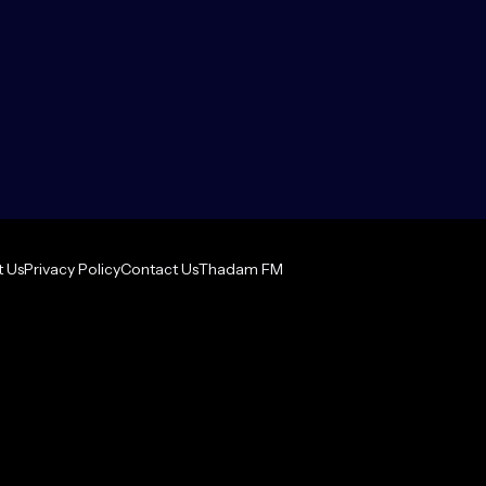
 Us
Privacy Policy
Contact Us
Thadam FM